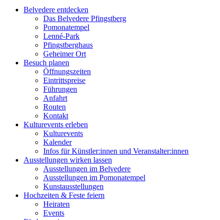
Belvedere entdecken
Das Belvedere Pfingstberg
Pomonatempel
Lenné-Park
Pfingstberghaus
Geheimer Ort
Besuch planen
Öffnungszeiten
Eintrittspreise
Führungen
Anfahrt
Routen
Kontakt
Kulturevents erleben
Kulturevents
Kalender
Infos für Künstler:innen und Veranstalter:innen
Ausstellungen wirken lassen
Ausstellungen im Belvedere
Ausstellungen im Pomonatempel
Kunstausstellungen
Hochzeiten & Feste feiern
Heiraten
Events