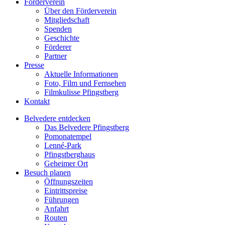
Förderverein
Über den Förderverein
Mitgliedschaft
Spenden
Geschichte
Förderer
Partner
Presse
Aktuelle Informationen
Foto, Film und Fernsehen
Filmkulisse Pfingstberg
Kontakt
Belvedere entdecken
Das Belvedere Pfingstberg
Pomonatempel
Lenné-Park
Pfingstberghaus
Geheimer Ort
Besuch planen
Öffnungszeiten
Eintrittspreise
Führungen
Anfahrt
Routen