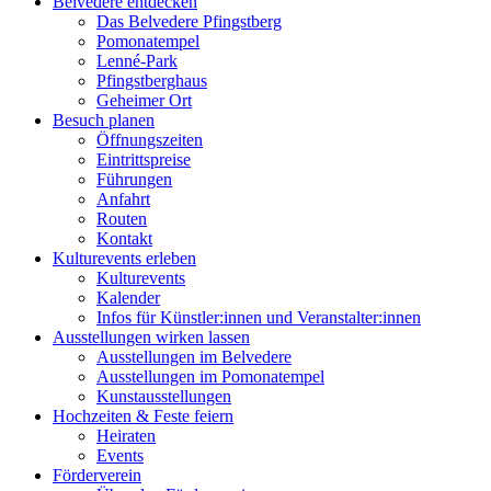
Belvedere entdecken
Das Belvedere Pfingstberg
Pomonatempel
Lenné-Park
Pfingstberghaus
Geheimer Ort
Besuch planen
Öffnungszeiten
Eintrittspreise
Führungen
Anfahrt
Routen
Kontakt
Kulturevents erleben
Kulturevents
Kalender
Infos für Künstler:innen und Veranstalter:innen
Ausstellungen wirken lassen
Ausstellungen im Belvedere
Ausstellungen im Pomonatempel
Kunstausstellungen
Hochzeiten & Feste feiern
Heiraten
Events
Förderverein