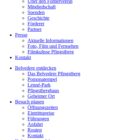
Über den Förderverein
Mitgliedschaft
Spenden
Geschichte
Förderer
Partner
Presse
Aktuelle Informationen
Foto, Film und Fernsehen
Filmkulisse Pfingstberg
Kontakt
Belvedere entdecken
Das Belvedere Pfingstberg
Pomonatempel
Lenné-Park
Pfingstberghaus
Geheimer Ort
Besuch planen
Öffnungszeiten
Eintrittspreise
Führungen
Anfahrt
Routen
Kontakt