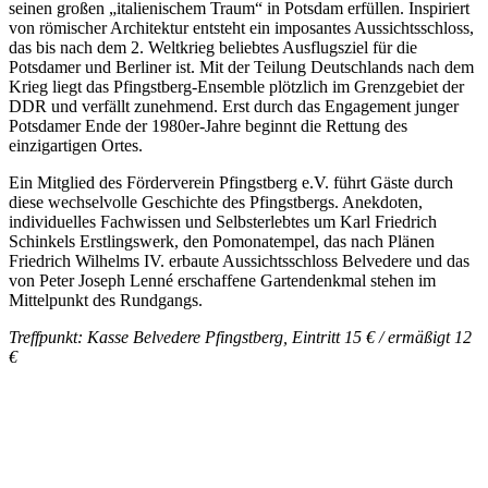
seinen großen „italienischem Traum“ in Potsdam erfüllen. Inspiriert
von römischer Architektur entsteht ein imposantes Aussichtsschloss,
das bis nach dem 2. Weltkrieg beliebtes Ausflugsziel für die
Potsdamer und Berliner ist. Mit der Teilung Deutschlands nach dem
Krieg liegt das Pfingstberg-Ensemble plötzlich im Grenzgebiet der
DDR und verfällt zunehmend. Erst durch das Engagement junger
Potsdamer Ende der 1980er-Jahre beginnt die Rettung des
einzigartigen Ortes.
Ein Mitglied des Förderverein Pfingstberg e.V. führt Gäste durch
diese wechselvolle Geschichte des Pfingstbergs. Anekdoten,
individuelles Fachwissen und Selbsterlebtes um Karl Friedrich
Schinkels Erstlingswerk, den Pomonatempel, das nach Plänen
Friedrich Wilhelms IV. erbaute Aussichtsschloss Belvedere und das
von Peter Joseph Lenné erschaffene Gartendenkmal stehen im
Mittelpunkt des Rundgangs.
T
reffpunkt: Kasse Belvedere Pfingstberg, Eintritt 15 € / ermäßigt 12
€