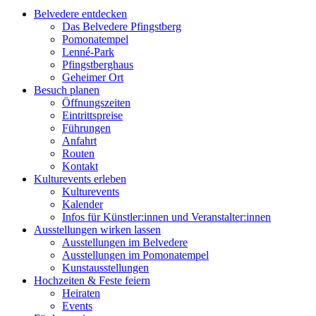
Belvedere entdecken
Das Belvedere Pfingstberg
Pomonatempel
Lenné-Park
Pfingstberghaus
Geheimer Ort
Besuch planen
Öffnungszeiten
Eintrittspreise
Führungen
Anfahrt
Routen
Kontakt
Kulturevents erleben
Kulturevents
Kalender
Infos für Künstler:innen und Veranstalter:innen
Ausstellungen wirken lassen
Ausstellungen im Belvedere
Ausstellungen im Pomonatempel
Kunstausstellungen
Hochzeiten & Feste feiern
Heiraten
Events