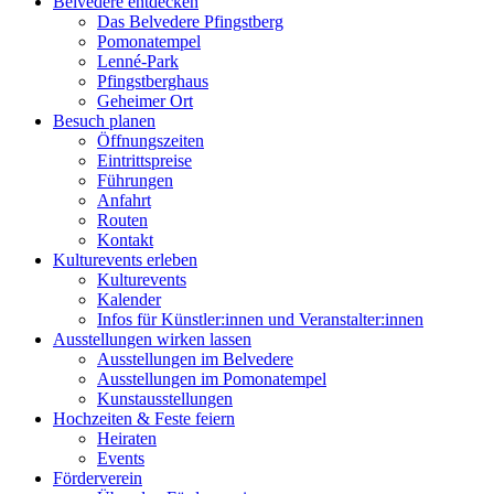
Belvedere entdecken
Das Belvedere Pfingstberg
Pomonatempel
Lenné-Park
Pfingstberghaus
Geheimer Ort
Besuch planen
Öffnungszeiten
Eintrittspreise
Führungen
Anfahrt
Routen
Kontakt
Kulturevents erleben
Kulturevents
Kalender
Infos für Künstler:innen und Veranstalter:innen
Ausstellungen wirken lassen
Ausstellungen im Belvedere
Ausstellungen im Pomonatempel
Kunstausstellungen
Hochzeiten & Feste feiern
Heiraten
Events
Förderverein