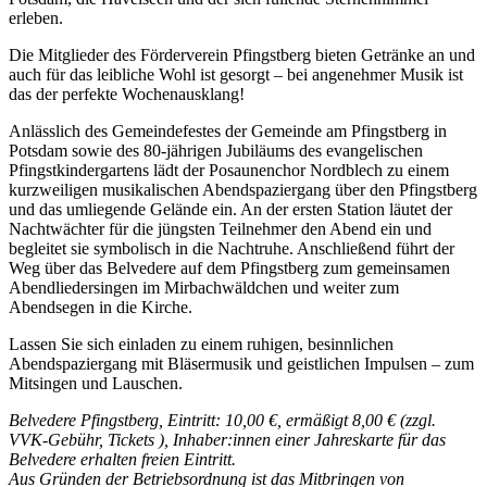
erleben.
Die Mitglieder des Förderverein Pfingstberg bieten Getränke an und
auch für das leibliche Wohl ist gesorgt – bei angenehmer Musik ist
das der perfekte Wochenausklang!
Anlässlich des Gemeindefestes der Gemeinde am Pfingstberg in
Potsdam sowie des 80-jährigen Jubiläums des evangelischen
Pfingstkindergartens lädt der Posaunenchor Nordblech zu einem
kurzweiligen musikalischen Abendspaziergang über den Pfingstberg
und das umliegende Gelände ein. An der ersten Station läutet der
Nachtwächter für die jüngsten Teilnehmer den Abend ein und
begleitet sie symbolisch in die Nachtruhe. Anschließend führt der
Weg über das Belvedere auf dem Pfingstberg zum gemeinsamen
Abendliedersingen im Mirbachwäldchen und weiter zum
Abendsegen in die Kirche.
Lassen Sie sich einladen zu einem ruhigen, besinnlichen
Abendspaziergang mit Bläsermusik und geistlichen Impulsen – zum
Mitsingen und Lauschen.
Belvedere Pfingstberg, Eintritt: 10,00 €, ermäßigt 8,00 € (zzgl.
VVK-Gebühr, Tickets
), Inhaber:innen einer Jahreskarte für das
Belvedere erhalten freien Eintritt.
Aus Gründen der Betriebsordnung ist das Mitbringen von