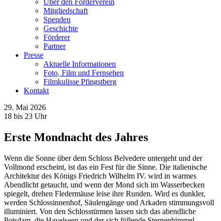
Über den Förderverein
Mitgliedschaft
Spenden
Geschichte
Förderer
Partner
Presse
Aktuelle Informationen
Foto, Film und Fernsehen
Filmkulisse Pfingstberg
Kontakt
29. Mai 2026
18 bis 23 Uhr
Erste Mondnacht des Jahres
Wenn die Sonne über dem Schloss Belvedere untergeht und der
Vollmond erscheint, ist das ein Fest für die Sinne. Die italienische
Architektur des Königs Friedrich Wilhelm IV. wird in warmes
Abendlicht getaucht, und wenn der Mond sich im Wasserbecken
spiegelt, drehen Fledermäuse leise ihre Runden. Wird es dunkler,
werden Schlossinnenhof, Säulengänge und Arkaden stimmungsvoll
illuminiert. Von den Schlosstürmen lassen sich das abendliche
Potsdam, die Havelseen und der sich füllende Sternenhimmel