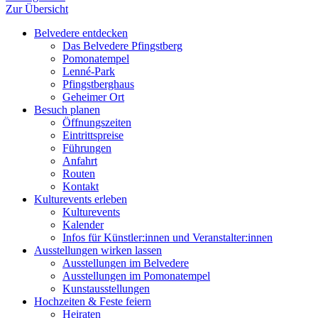
Zur Übersicht
Belvedere entdecken
Das Belvedere Pfingstberg
Pomonatempel
Lenné-Park
Pfingstberghaus
Geheimer Ort
Besuch planen
Öffnungszeiten
Eintrittspreise
Führungen
Anfahrt
Routen
Kontakt
Kulturevents erleben
Kulturevents
Kalender
Infos für Künstler:innen und Veranstalter:innen
Ausstellungen wirken lassen
Ausstellungen im Belvedere
Ausstellungen im Pomonatempel
Kunstausstellungen
Hochzeiten & Feste feiern
Heiraten