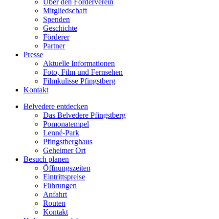
Über den Förderverein
Mitgliedschaft
Spenden
Geschichte
Förderer
Partner
Presse
Aktuelle Informationen
Foto, Film und Fernsehen
Filmkulisse Pfingstberg
Kontakt
Belvedere entdecken
Das Belvedere Pfingstberg
Pomonatempel
Lenné-Park
Pfingstberghaus
Geheimer Ort
Besuch planen
Öffnungszeiten
Eintrittspreise
Führungen
Anfahrt
Routen
Kontakt