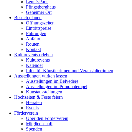
Lenné-Park
Pfingstberghaus
Geheimer Ort
Besuch planen
Öffnungszeiten
Eintrittspreise
Führungen
Anfahrt
Routen
Kontakt
Kulturevents erleben
Kulturevents
Kalender
Infos für Künstler:innen und Veranstalter:innen
Ausstellungen wirken lassen
Ausstellungen im Belvedere
Ausstellungen im Pomonatempel
Kunstausstellungen
Hochzeiten & Feste feiern
Heiraten
Events
Förderverein
Über den Förderverein
Mitgliedschaft
Spenden